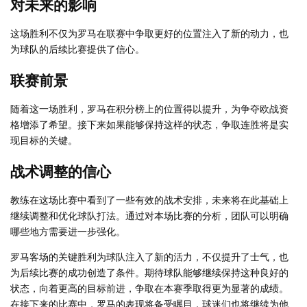
对未来的影响
这场胜利不仅为罗马在联赛中争取更好的位置注入了新的动力，也
为球队的后续比赛提供了信心。
联赛前景
随着这一场胜利，罗马在积分榜上的位置得以提升，为争夺欧战资
格增添了希望。接下来如果能够保持这样的状态，争取连胜将是实
现目标的关键。
战术调整的信心
教练在这场比赛中看到了一些有效的战术安排，未来将在此基础上
继续调整和优化球队打法。通过对本场比赛的分析，团队可以明确
哪些地方需要进一步强化。
罗马客场的关键胜利为球队注入了新的活力，不仅提升了士气，也
为后续比赛的成功创造了条件。期待球队能够继续保持这种良好的
状态，向着更高的目标前进，争取在本赛季取得更为显著的成绩。
在接下来的比赛中，罗马的表现将备受瞩目，球迷们也将继续为他