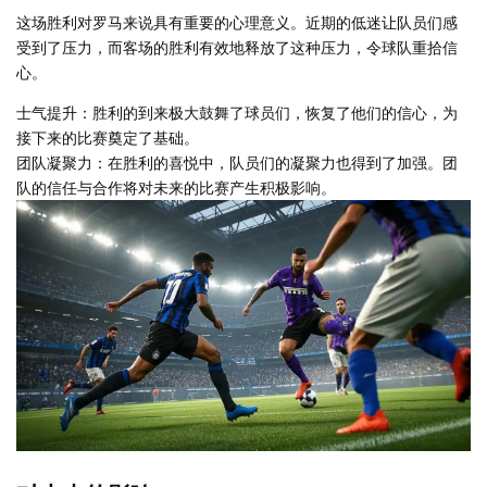
这场胜利对罗马来说具有重要的心理意义。近期的低迷让队员们感
受到了压力，而客场的胜利有效地释放了这种压力，令球队重拾信
心。
士气提升：胜利的到来极大鼓舞了球员们，恢复了他们的信心，为
接下来的比赛奠定了基础。
团队凝聚力：在胜利的喜悦中，队员们的凝聚力也得到了加强。团
队的信任与合作将对未来的比赛产生积极影响。