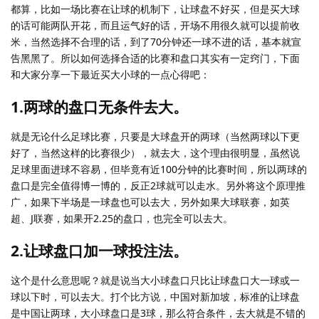
都算，比如一场比赛在让球的机制下，让球盘不好买，但是买大球
的话可能两队开花，而且运气好的话，开场不用很久就可以提前收
米，当然选择不合理的话，到了70分钟还一球不进的话，基本就宣
告黑黑了。所以如何选择合适的比赛和盘口其实有一定窍门，下面
和大家分享一下最近买大小球的一点心得吧：
1.两球的盘口无条件去大。
就是无论什么足球比赛，只要是大球盘开的两球（当然两球以下更
好了，当然这样的比赛很少），就去大，这个理由很明显，虽然说
足球里面进球不容易，但毕竟有近100分钟的比赛时间，所以两球的
盘口是完全值得博一博的，反正2球就可以走水。另外将这个原理推
广，如果下半场是一球盘也可以去大，另外如果大球联赛，如英
超、J联赛，如果开2.25的盘口，也完全可以去大。
2.让球盘口加一球投注法。
这个是什么意思呢？就是说当大小球盘口只比让球盘口大一球或一
球以下时，可以去大。打个比方说，中国对新加坡，标准的让球盘
是中国让两球，大小球盘口是3球，那么符合条件，去大就是不错的