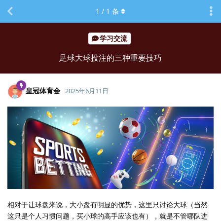
1
/
1
条
学习交流
足球大球投注的三种重要技巧
皇冠体育会
2025年6月11日
相对于让球盘来说，大小盘有明显的优势，这里只讨论大球（当然
这只是个人习惯问题，买小球的高手应该也有），就是不管哪队进