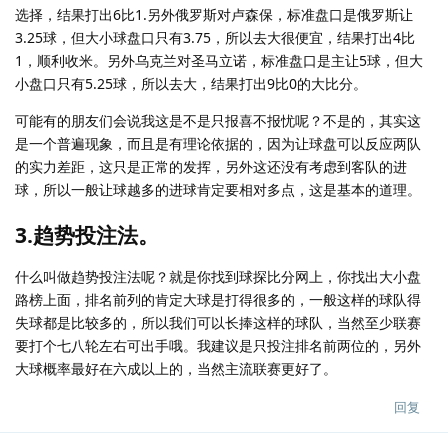
选择，结果打出6比1.另外俄罗斯对卢森保，标准盘口是俄罗斯让
3.25球，但大小球盘口只有3.75，所以去大很便宜，结果打出4比
1，顺利收米。另外乌克兰对圣马立诺，标准盘口是主让5球，但大
小盘口只有5.25球，所以去大，结果打出9比0的大比分。
可能有的朋友们会说我这是不是只报喜不报忧呢？不是的，其实这
是一个普遍现象，而且是有理论依据的，因为让球盘可以反应两队
的实力差距，这只是正常的发挥，另外这还没有考虑到客队的进
球，所以一般让球越多的进球肯定要相对多点，这是基本的道理。
3.趋势投注法。
什么叫做趋势投注法呢？就是你找到球探比分网上，你找出大小盘
路榜上面，排名前列的肯定大球是打得很多的，一般这样的球队得
失球都是比较多的，所以我们可以长捧这样的球队，当然至少联赛
要打个七八轮左右可出手哦。我建议是只投注排名前两位的，另外
大球概率最好在六成以上的，当然主流联赛更好了。
回复