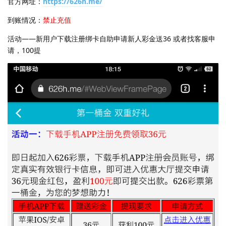
官方网址：
https://626h.me/
到账情况：
禁止充值
活动——新用户下载注册绑卡自助申请新人彩金送36 或者找客服申
请，100提