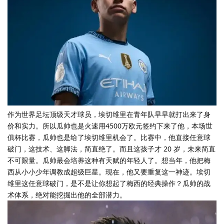
作为世界足坛顶级天才球员，埃切维里在青年队早早就打出来了身
价和实力。所以瓜帅也是火速用4500万欧元签约下来了他，本场世
俱杯比赛，瓜帅也是给了埃切维里机会了。比赛中，他直接任意球
破门，这技术、这脚法，简直绝了。而且这孩子才 20 岁，未来简直
不可限量。瓜帅最会培养这种有天赋的年轻人了。想当年，他把梅
西从小小少年调教成超级巨星。现在，他又要重复这一神迹。埃切
维里这任意球破门，是不是让你想起了梅西的经典操作？瓜帅的战
术体系，绝对能挖掘出他的全部潜力。