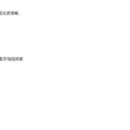
是比拼策略、
着开场指挥家