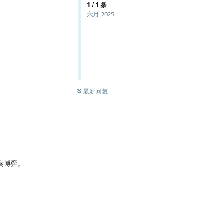
1
/
1
条
六月 2025
最新回复
奏博弈。