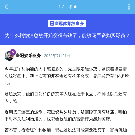
1
/
1
条
皇冠体育故事会
为什么利物浦忽然开始变得有钱了，能够花巨资购买球员？
皇冠娱乐服务
2025年7月21日
今年红军利物浦的大手笔挺多的，先是敲定维尔茨，紧接着埃基蒂
克也将签下。加上之前的弗林蓬还有科尔克兹，总共花费有2亿多欧
元。
这还没完，他们目前和伊萨克等人还在眉来眼去，不排除以后还有
大手笔。
近期接二连三的运作，花巨资购买球员，是震惊了所有球迷。哪怕
平时不关注利物浦的，也都会被他们的富豪行为感到惊讶。
苦不苦，看看红军利物浦，现在这说法可能需要改变了，富得流油