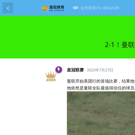
合作联系TG: @GGHZ9
2-1！曼
皇冠联赛
2025年7月27日
曼联开始美国行的首场比赛，结果他
他依然是曼联全队最值得信任的球员