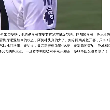
的身价加盟曼联，他也是曼联在夏窗首笔重量级签约。刚加盟曼联，库尼亚就
看到库尼亚如今的状态，阿莫林头真的大了。如今距离英超开赛，只有3
尽快找回状态。要知道，曼联新赛季前5轮比赛，要对阵阿森纳、曼城和
100%的库尼亚。一旦赛季初就被对手甩开差距，曼联争四又没希望了！