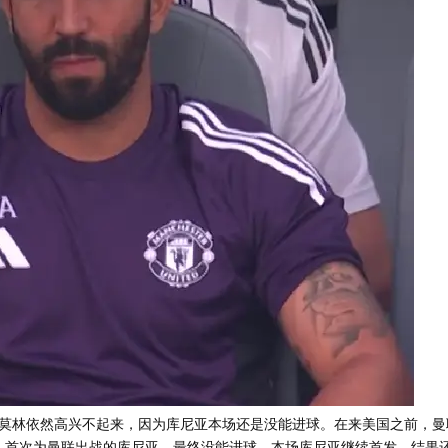
莫林依然高兴不起来，因为库尼亚本场还是没能进球。在来美国之前，曼
平，首次为曼联出战的库尼亚，最终没能进球。本场库尼亚继续首发，结果