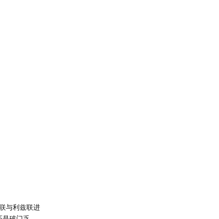
联与利兹联进
还是破门乏