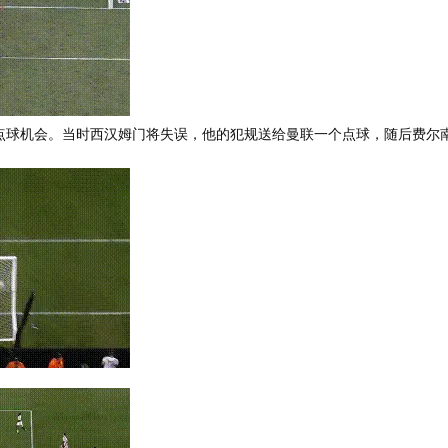
点球机会。当时西汉姆门将失误，他的犯规送给曼联一个点球，随后费尔