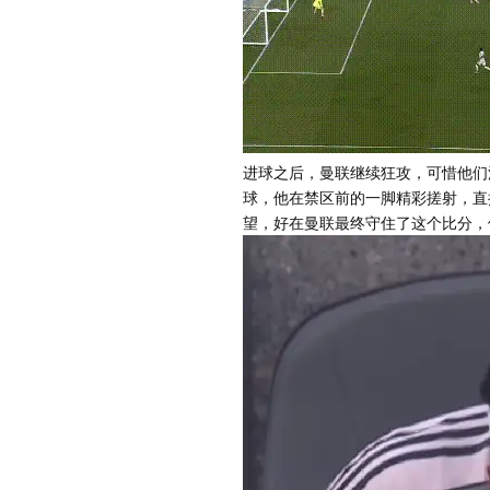
进球之后，曼联继续狂攻，可惜他们
球，他在禁区前的一脚精彩搓射，直
望，好在曼联最终守住了这个比分，