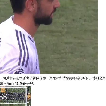
，阿莫林在前场派出了霍伊伦德、库尼亚和费尔南德斯的组合。特别是库
结果本场他还是没能进球。