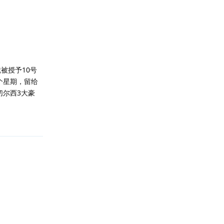
被授予10号
个星期，留给
切尔西3大豪
回复