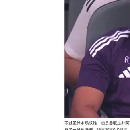
不过虽然本场获胜，但是曼联主帅阿
行了一场热身赛，结果双方0-0战