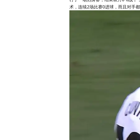
术，连续2场比赛0进球，而且对手