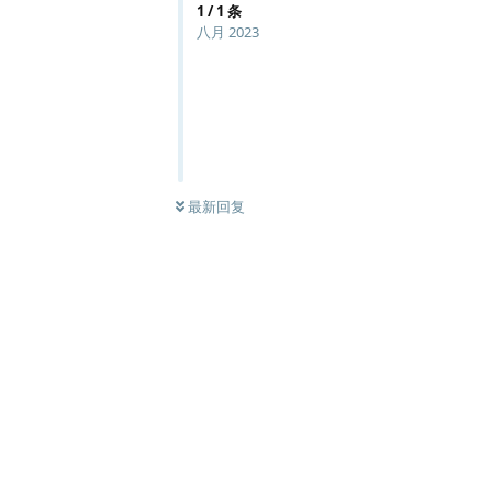
1
/
1
条
八月 2023
最新回复