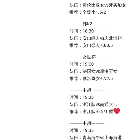
队伍：哥伦比亚女vs牙买加女
推荐：全场小1.5/2
———韩K2———
时间：18:30
队伍：安山绿人vs忠北清州
推荐：安山绿人+0/0.5
———女世杯———
时间：19:00
队伍：法国女vs摩洛哥女
推荐：摩洛哥女+2/2.5
———中超 ———
时间：19:35
队伍：浙江队vs南通支云
推荐：浙江队-0.5/1 重
———中超———
时间：19:35
队伍：青岛海牛vs上海海港