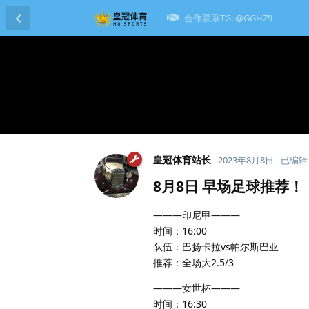
合作联系TG: @GGHZ9
皇冠体育站长
2023年8月8日
已编辑
8月8日 早场足球推荐！
———印尼甲———
时间：16:00
队伍：巴扬卡拉vs帕尔斯巴亚
推荐：全场大2.5/3
———女世杯———
时间：16:30