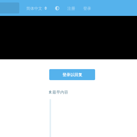
简体中文
注册
登录
登录以回复
最早内容