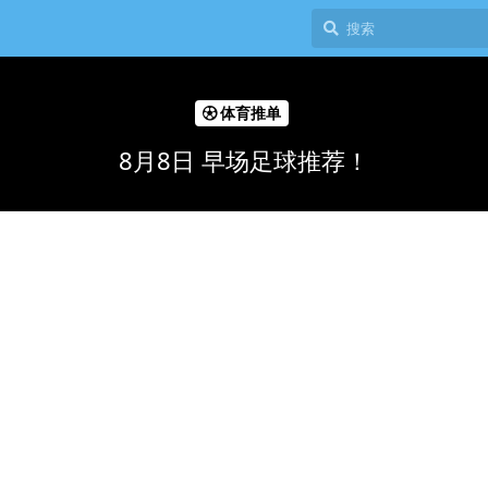
体育推单
8月8日 早场足球推荐！