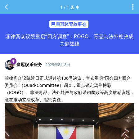
1
/
1
条
皇冠体育故事会
菲律宾众议院重启“四方调查”：POGO、毒品与法外处决成
关键战线
皇冠娱乐服务
2025年8月8日
菲律宾众议院近日正式通过第106号决议，宣布重启“国会四方联合
委员会”（Quad-Committee）调查，重点锁定离岸博彩
（POGO）、非法毒品、法外处决与政府采购腐败等高度敏感议题，
意在推动立法改革、追究责任。