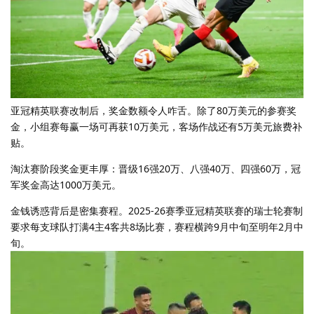
亚冠精英联赛改制后，奖金数额令人咋舌。除了80万美元的参赛奖
金，小组赛每赢一场可再获10万美元，客场作战还有5万美元旅费补
贴。
淘汰赛阶段奖金更丰厚：晋级16强20万、八强40万、四强60万，冠
军奖金高达1000万美元。
金钱诱惑背后是密集赛程。2025-26赛季亚冠精英联赛的瑞士轮赛制
要求每支球队打满4主4客共8场比赛，赛程横跨9月中旬至明年2月中
旬。