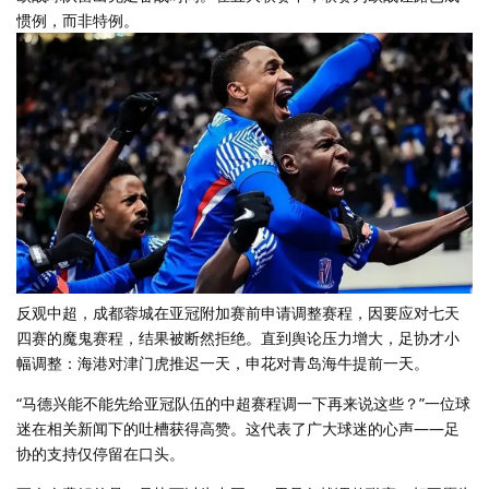
惯例，而非特例。
反观中超，成都蓉城在亚冠附加赛前申请调整赛程，因要应对七天
四赛的魔鬼赛程，结果被断然拒绝。直到舆论压力增大，足协才小
幅调整：海港对津门虎推迟一天，申花对青岛海牛提前一天。
“马德兴能不能先给亚冠队伍的中超赛程调一下再来说这些？”一位球
迷在相关新闻下的吐槽获得高赞。这代表了广大球迷的心声——足
协的支持仅停留在口头。