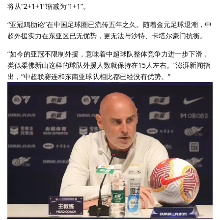
将从“2+1+1”缩减为“1+1”。
“亚冠鸡肋论”在中国足球圈已流传五年之久。随着金元足球退潮，中
超外援实力在东亚区已无优势，更无法与沙特、卡塔尔豪门抗衡。
“如今的亚冠不限制外援，意味着中超球队整体竞争力进一步下滑，
类似柔佛新山这样的球队外援人数就保持在15人左右。”澎湃新闻指
出，“中超联赛连和东南亚球队相比都已经没有优势。”