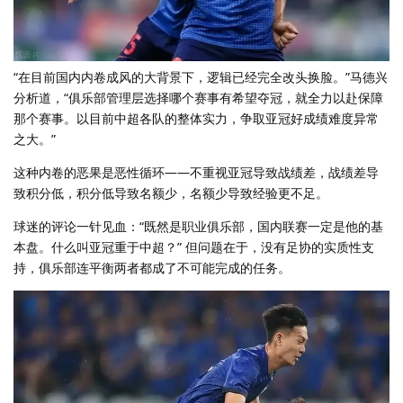
“在目前国内内卷成风的大背景下，逻辑已经完全改头换脸。”马德兴
分析道，“俱乐部管理层选择哪个赛事有希望夺冠，就全力以赴保障
那个赛事。以目前中超各队的整体实力，争取亚冠好成绩难度异常
之大。”
这种内卷的恶果是恶性循环——不重视亚冠导致战绩差，战绩差导
致积分低，积分低导致名额少，名额少导致经验更不足。
球迷的评论一针见血：“既然是职业俱乐部，国内联赛一定是他的基
本盘。什么叫亚冠重于中超？” 但问题在于，没有足协的实质性支
持，俱乐部连平衡两者都成了不可能完成的任务。