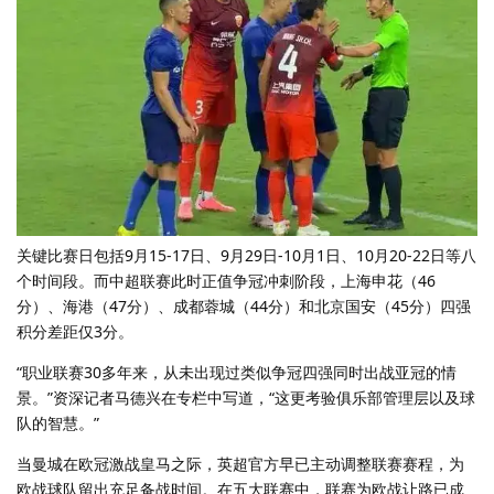
关键比赛日包括9月15-17日、9月29日-10月1日、10月20-22日等八
个时间段。而中超联赛此时正值争冠冲刺阶段，上海申花（46
分）、海港（47分）、成都蓉城（44分）和北京国安（45分）四强
积分差距仅3分。
“职业联赛30多年来，从未出现过类似争冠四强同时出战亚冠的情
景。”资深记者马德兴在专栏中写道，“这更考验俱乐部管理层以及球
队的智慧。”
当曼城在欧冠激战皇马之际，英超官方早已主动调整联赛赛程，为
欧战球队留出充足备战时间。在五大联赛中，联赛为欧战让路已成