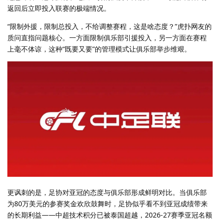
返回后立即投入联赛的极端情况。
“限制外援，限制总投入，不给调整赛程，这是啥态度？”虎扑网友的
质问直指问题核心。一方面限制俱乐部引援投入，另一方面在赛程
上毫不体谅，这种“既要又要”的管理模式让俱乐部举步维艰。
更讽刺的是，足协对亚冠的态度与俱乐部形成鲜明对比。当俱乐部
为80万美元的参赛奖金欢欣鼓舞时，足协似乎看不到亚冠成绩带来
的长期利益——中超技术积分已被泰国超越，2026-27赛季亚冠名额