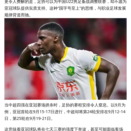
更令人费解的是，足协可以为中国U22男足备战调整联赛，却不愿为
亚冠球队提供实质支持。这种“国字号至上”的思维，与职业足球发展
规律背道而驰。
当中超四强在亚冠赛场拼杀时，足协的赛程安排令人窒息。以9月为
例，亚冠首轮在9月15-17日进行，中超却将第24轮安排在9月12-14
日，第25轮在9月19-21日。
这意味着亚冠球队将在七天三赛的强度下奔波，甚至可能面临客场