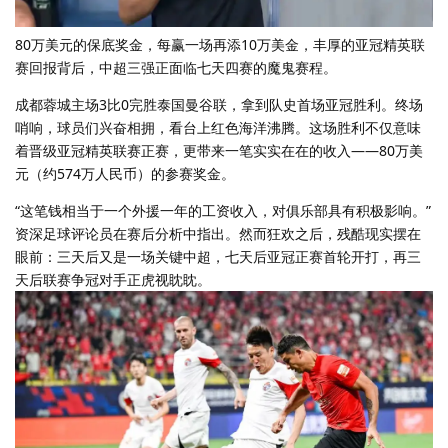
80万美元的保底奖金，每赢一场再添10万美金，丰厚的亚冠精英联
赛回报背后，中超三强正面临七天四赛的魔鬼赛程。
成都蓉城主场3比0完胜泰国曼谷联，拿到队史首场亚冠胜利。终场
哨响，球员们兴奋相拥，看台上红色海洋沸腾。这场胜利不仅意味
着晋级亚冠精英联赛正赛，更带来一笔实实在在的收入——80万美
元（约574万人民币）的参赛奖金。
“这笔钱相当于一个外援一年的工资收入，对俱乐部具有积极影响。”
资深足球评论员在赛后分析中指出。然而狂欢之后，残酷现实摆在
眼前：三天后又是一场关键中超，七天后亚冠正赛首轮开打，再三
天后联赛争冠对手正虎视眈眈。