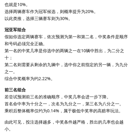
也就是10%。
选择两辆赛车作为冠军候选，则概率提升为20%。
以此类推，选择三辆赛车则为30%。
冠亚军组合
假如你选定两辆赛车，依次预测为第一和第二名，中奖条件是顺序
和号码必须完全正确。
第一名的中奖几率是你选中的两辆之一在10辆中胜出，为二分之
十；
第二名则需要从剩余的九辆中，选中你之前指定的另一辆，为九分
之一。
综合中奖概率为约2.22%。
前三名组合
若尝试预测前三名的准确顺序，中奖几率会进一步下降。
首名命中率为十分之一，次名为九分之一，第三名为八分之一。
乘积后整体概率仅约为0.14%，属于极低中奖率的高赔率玩法。
由此可见，投注选择越多，中奖条件越严格，胜出的几率也会越
小。