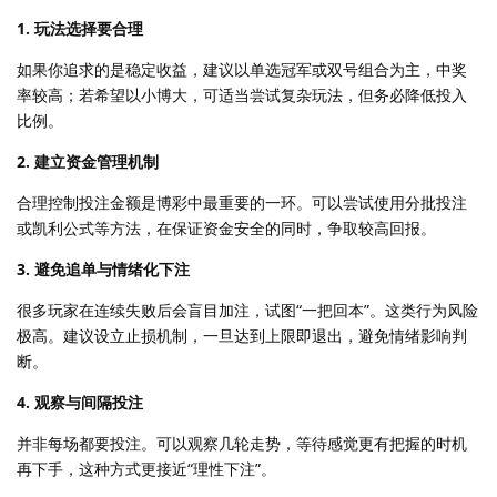
1. 玩法选择要合理
如果你追求的是稳定收益，建议以单选冠军或双号组合为主，中奖
率较高；若希望以小博大，可适当尝试复杂玩法，但务必降低投入
比例。
2. 建立资金管理机制
合理控制投注金额是博彩中最重要的一环。可以尝试使用分批投注
或凯利公式等方法，在保证资金安全的同时，争取较高回报。
3. 避免追单与情绪化下注
很多玩家在连续失败后会盲目加注，试图“一把回本”。这类行为风险
极高。建议设立止损机制，一旦达到上限即退出，避免情绪影响判
断。
4. 观察与间隔投注
并非每场都要投注。可以观察几轮走势，等待感觉更有把握的时机
再下手，这种方式更接近“理性下注”。