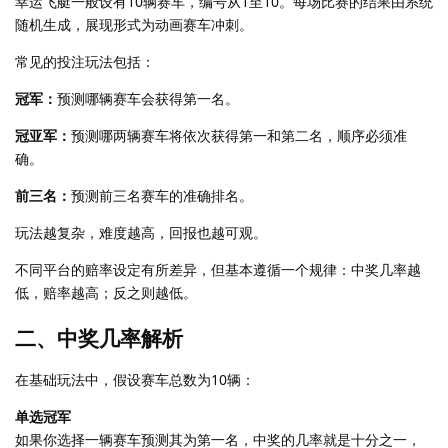
幸运飞艇一般设有10辆赛车，编号从1至10。每场比赛的结果由系统
随机生成，展现形式为动画赛车冲刺。
常见的投注玩法包括：
冠军：
预测哪辆赛车会获得第一名。
冠亚军：
预测哪两辆赛车将依次获得第一和第二名，顺序必须准
确。
前三名：
预测前三名赛车的准确排名。
玩法越复杂，难度越高，回报也越可观。
不同平台的赔率设定有所差异，但基本遵循一个规律：中奖几率越
低，赔率越高；反之则越低。
二、中奖几率解析
在基础玩法中，假设赛车总数为10辆：
单选冠军
如果你选择一辆赛车预测其为第一名，中奖的几率就是十分之一，