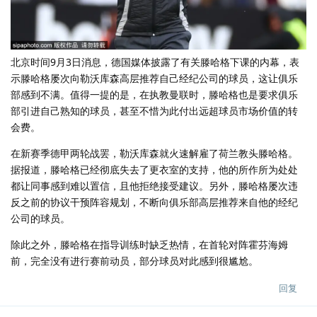
北京时间9月3日消息，德国媒体披露了有关滕哈格下课的内幕，表
示滕哈格屡次向勒沃库森高层推荐自己经纪公司的球员，这让俱乐
部感到不满。值得一提的是，在执教曼联时，滕哈格也是要求俱乐
部引进自己熟知的球员，甚至不惜为此付出远超球员市场价值的转
会费。
在新赛季德甲两轮战罢，勒沃库森就火速解雇了荷兰教头滕哈格。
据报道，滕哈格已经彻底失去了更衣室的支持，他的所作所为处处
都让同事感到难以置信，且他拒绝接受建议。另外，滕哈格屡次违
反之前的协议干预阵容规划，不断向俱乐部高层推荐来自他的经纪
公司的球员。
除此之外，滕哈格在指导训练时缺乏热情，在首轮对阵霍芬海姆
前，完全没有进行赛前动员，部分球员对此感到很尴尬。
回复