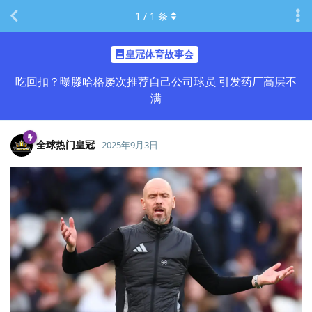
1
/
1
条
皇冠体育故事会
吃回扣？曝滕哈格屡次推荐自己公司球员 引发药厂高层不
满
全球热门皇冠
2025年9月3日