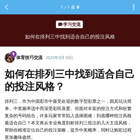
1
/
1
条
学习交流
如何在排列三中找到适合自己的投注风格
体育技巧交流
2025年9月10日
如何在排列三中找到适合自己
的投注风格？
排列三，作为中国彩市中最受欢迎的数字型彩票之一，因其玩法简
单、中奖频率适中而深受彩民喜爱。但面对丰富的投注方式和纷繁
复杂的号码组合，许多玩家常常陷入选择困难：到底哪种投注风格
最适合自己？本文将从专业角度剖析排列三投注的几大主流风格，
帮助你精准定位自己的投注策略，提升中奖概率，同时让购彩过程
更加趣味盎然。