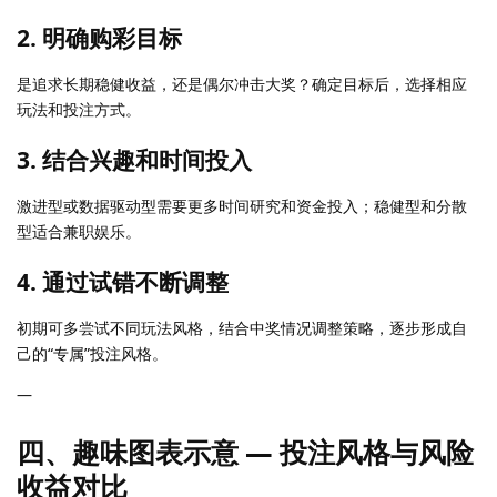
2. 明确购彩目标
是追求长期稳健收益，还是偶尔冲击大奖？确定目标后，选择相应
玩法和投注方式。
3. 结合兴趣和时间投入
激进型或数据驱动型需要更多时间研究和资金投入；稳健型和分散
型适合兼职娱乐。
4. 通过试错不断调整
初期可多尝试不同玩法风格，结合中奖情况调整策略，逐步形成自
己的“专属”投注风格。
—
四、趣味图表示意 — 投注风格与风险
收益对比