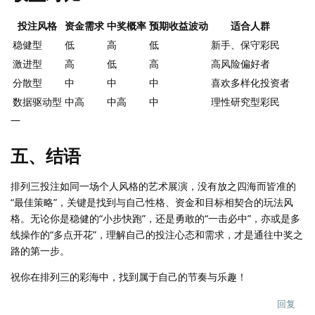
投注风格
资金需求
中奖概率
预期收益波动
适合人群
稳健型
低
高
低
新手、保守彩民
激进型
高
低
高
高风险偏好者
分散型
中
中
中
喜欢多样化投资者
数据驱动型
中高
中高
中
理性研究型彩民
—
五、结语
排列三投注如同一场个人风格的艺术展演，没有放之四海而皆准的
“最佳策略”，关键是找到与自己性格、资金和目标相契合的玩法风
格。无论你是稳健的“小步快跑”，还是勇敢的“一击必中”，亦或是多
线操作的“多点开花”，理解自己的投注心态和需求，才是通往中奖之
路的第一步。
祝你在排列三的彩海中，找到属于自己的节奏与乐趣！
回复