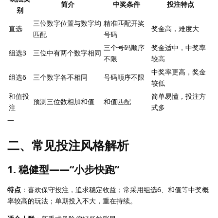
简介
中奖条件
投注特点
别
三位数字位置与数字均
精准匹配开奖
直选
奖金高，难度大
匹配
号码
三个号码顺序
奖金适中，中奖率
组选3
三位中有两个数字相同
不限
较高
中奖率更高，奖金
组选6
三个数字各不相同
号码顺序不限
较低
和值投
简单易懂，投注方
预测三位数相加和值
和值匹配
注
式多
—
二、常见投注风格解析
1. 稳健型——“小步快跑”
特点
：喜欢保守投注，追求稳定收益；常采用组选6、和值等中奖概
率较高的玩法；单期投入不大，重在持续。