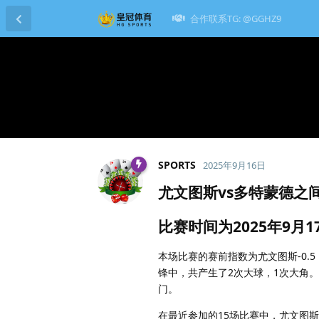
合作联系TG: @GGHZ9
SPORTS
2025年9月16日
尤文图斯vs多特蒙德之
比赛时间为2025年9月17日
本场比赛的赛前指数为尤文图斯-0.
锋中，共产生了2次大球，1次大角。
门。
在最近参加的15场比赛中，尤文图斯