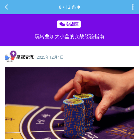
8
/
12
条
实战区
玩转叠加大小盘的实战经验指南
皇冠交流
2025年12月1日