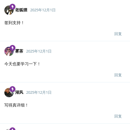
老狐狸
2025年12月1日
签到支持！
回复
雾茶
2025年12月1日
今天也要学习一下！
回复
湖风
2025年12月1日
写得真详细！
回复