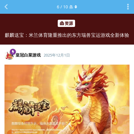
6
/
10
条
资源
麒麟送宝：米兰体育隆重推出的东方瑞兽宝运游戏全新体验
皇冠白菜游戏
2025年12月1日