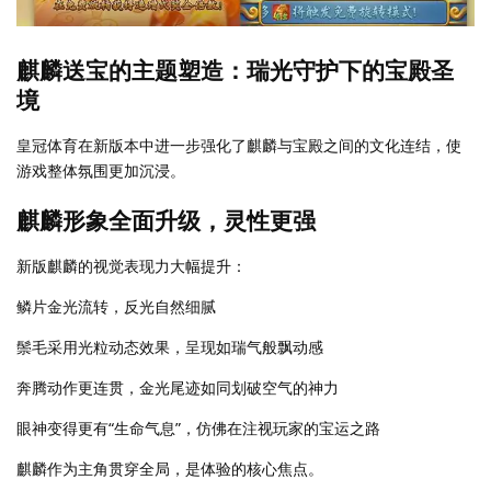
麒麟送宝的主题塑造：瑞光守护下的宝殿圣
境
皇冠体育在新版本中进一步强化了麒麟与宝殿之间的文化连结，使
游戏整体氛围更加沉浸。
麒麟形象全面升级，灵性更强
新版麒麟的视觉表现力大幅提升：
鳞片金光流转，反光自然细腻
鬃毛采用光粒动态效果，呈现如瑞气般飘动感
奔腾动作更连贯，金光尾迹如同划破空气的神力
眼神变得更有“生命气息”，仿佛在注视玩家的宝运之路
麒麟作为主角贯穿全局，是体验的核心焦点。