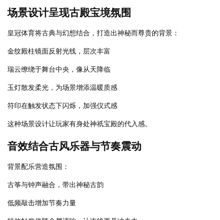
场景设计呈现古殿宝境氛围
皇冠体育将古典与幻想结合，打造出神秘而尊贵的背景：
金纹殿柱镜面反射光线，层次丰富
瑞云缭绕于舞台中央，像从天降临
玉灯散发柔光，为场景增添温暖质感
符印在触发状态下闪烁，加强仪式感
这种场景设计让玩家有身处神祇宝殿的代入感。
音效结合古风乐器与节奏震动
背景配乐营造氛围：
古筝与钟声融合，带出神秘古韵
低频敲击增加节奏力量