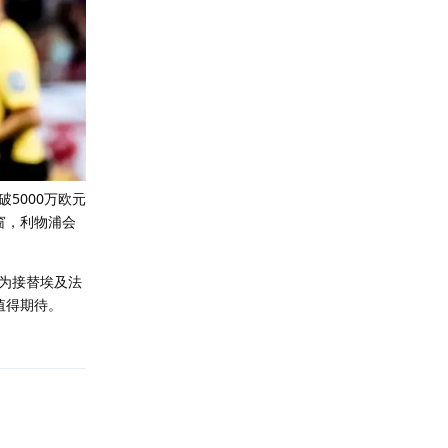
5000万欧元
窗，利物浦会
为接替埃及法
值得期待。
回复