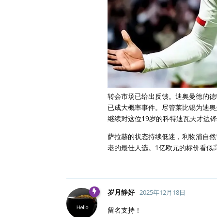
转会市场已给出反馈。迪奥曼德的德转
已成大概率事件。尽管莱比锡为迪奥
继续对这位19岁的科特迪瓦天才边
萨拉赫的状态持续低迷，利物浦自然
老的最佳人选。1亿欧元的标价看似
岁月静好
2025年12月18日
留名支持！