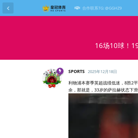
合作联系TG: @GGHZ9
16场10球
SPORTS
2025年12月18日
利物浦本赛季英超战绩低迷，8胜2
余，那就是，33岁的萨拉赫状态下