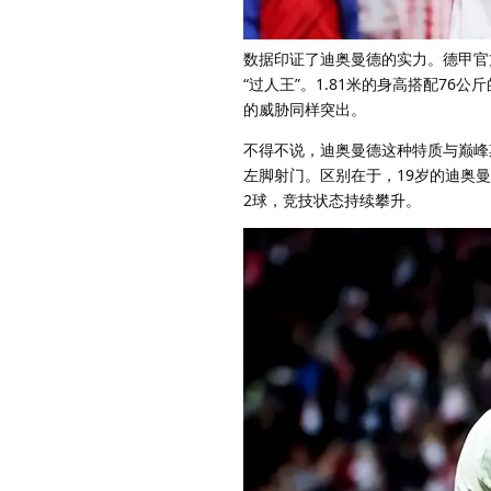
数据印证了迪奥曼德的实力。德甲官
“过人王”。1.81米的身高搭配7
的威胁同样突出。
不得不说，迪奥曼德这种特质与巅峰
左脚射门。区别在于，19岁的迪奥
2球，竞技状态持续攀升。