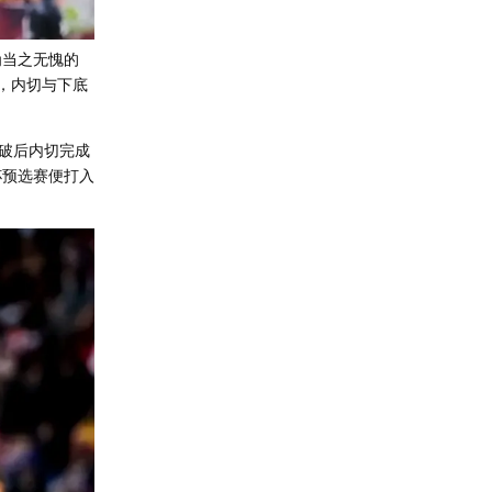
为当之无愧的
翼，内切与下底
破后内切完成
杯预选赛便打入