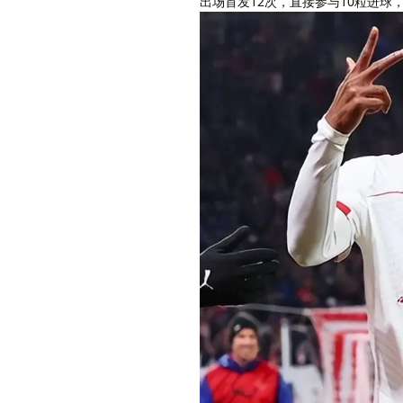
出场首发12次，直接参与10粒进球