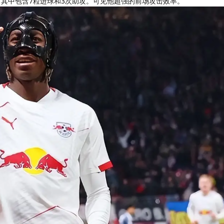
，其中包含7粒进球和3次助攻。可见他超强的前场攻击效率。