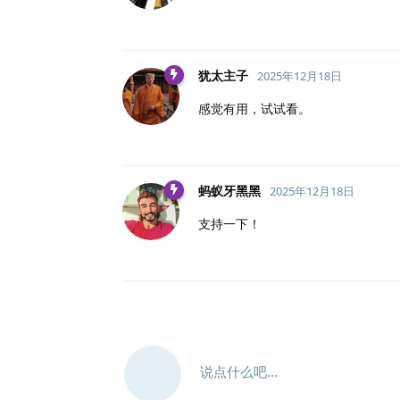
犹太主子
2025年12月18日
感觉有用，试试看。
蚂蚁牙黑黑
2025年12月18日
支持一下！
说点什么吧...