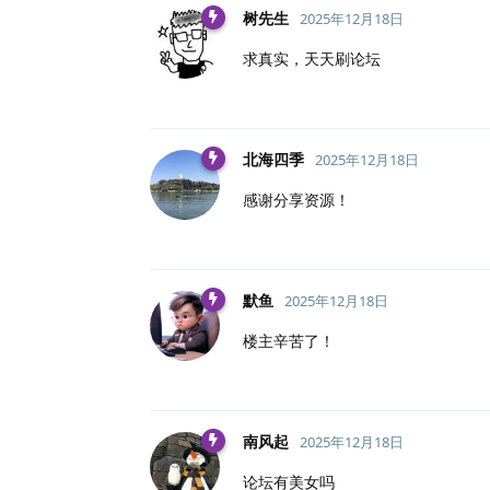
树先生
2025年12月18日
求真实，天天刷论坛
北海四季
2025年12月18日
感谢分享资源！
默鱼
2025年12月18日
楼主辛苦了！
南风起
2025年12月18日
论坛有美女吗