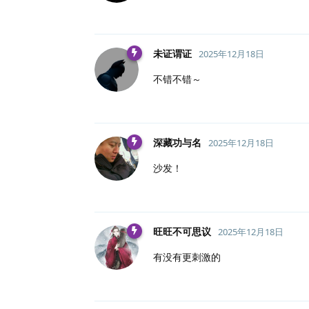
未证谓证
2025年12月18日
不错不错～
深藏功与名
2025年12月18日
沙发！
旺旺不可思议
2025年12月18日
有没有更刺激的