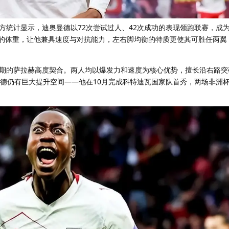
方统计显示，迪奥曼德以72次尝试过人、42次成功的表现领跑联赛，成
6公斤的体重，让他兼具速度与对抗能力，左右脚均衡的特质更使其可胜任两
期的萨拉赫高度契合。两人均以爆发力和速度为核心优势，擅长沿右路突
曼德仍有巨大提升空间——他在10月完成科特迪瓦国家队首秀，两场非洲