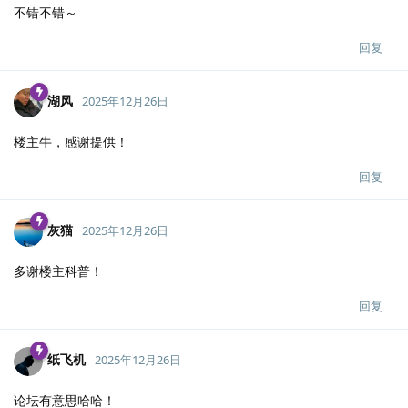
不错不错～
回复
湖风
2025年12月26日
楼主牛，感谢提供！
回复
灰猫
2025年12月26日
多谢楼主科普！
回复
纸飞机
2025年12月26日
论坛有意思哈哈！