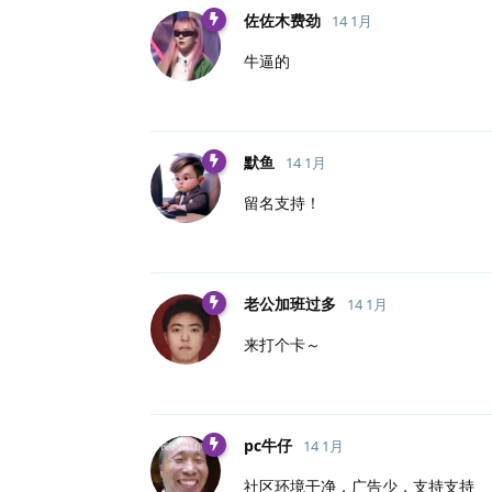
佐佐木费劲
14 1月
牛逼的
默鱼
14 1月
留名支持！
老公加班过多
14 1月
来打个卡～
pc牛仔
14 1月
社区环境干净，广告少，支持支持