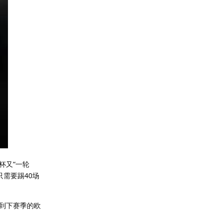
杯又“一轮
只需要踢40场
到下赛季的欧