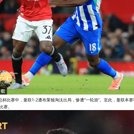
总杯比赛中，曼联1-2遭布莱顿淘汰出局，惨遭“一轮游”。至此，曼联本
比赛。