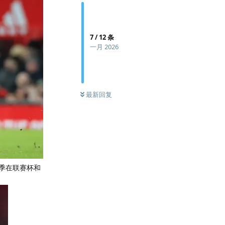
7
/
12
条
一月 2026
最新回复
赛季在联赛杯和