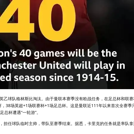
英乙球队格林斯比淘汰。由于曼联本赛季没有欧战任务，在足总杯和联赛
，38场英超+1场联赛杯+1场足总杯。这是曼联近111年以来首次全赛季
足总杯遭遇“一轮游”。
，担任球队临时主帅，带队至赛季结束。据悉，卡里克的任务就是率队拿