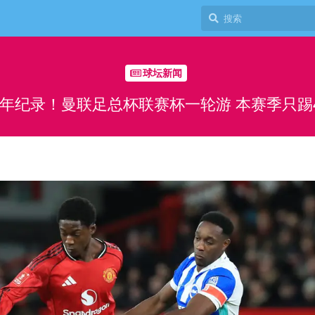
球坛新闻
年纪录！曼联足总杯联赛杯一轮游 本赛季只踢