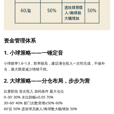
资金管理体系
1. 小球策略——一锤定音
小球赔率1.6–1.8，胜率较高，建议满仓投入一次性完成，不做补
仓，最大限度减少情绪干扰。
2. 大球策略——分仓布局，步步为营
比赛阶段 首次投入 加码条件 最大仓位
0–30′ 30% 水位跌幅≥0.05 70%
30–60′ 40% 射门次数突增≥50% 60%
60′后 50% 进攻球员换人/角球数大幅增加 50%