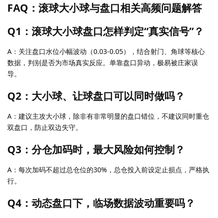
FAQ：滚球大小球与盘口相关高频问题解答
Q1：滚球大小球盘口怎样判定“真实信号”？
A：关注盘口水位小幅波动（0.03-0.05），结合射门、角球等核心
数据，判别是否为市场真实反应。单靠盘口异动，极易被庄家误
导。
Q2：大小球、让球盘口可以同时做吗？
A：建议主攻大小球，除非有非常明显的盘口错位，不建议同时重仓
双盘口，防止双边失守。
Q3：分仓加码时，最大风险如何控制？
A：每次加码不超过总仓位的30%，总仓投入前设定止损点，严格执
行。
Q4：动态盘口下，临场数据波动重要吗？