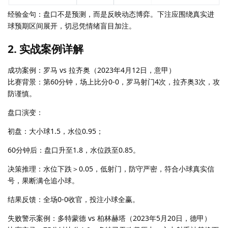
经验金句：盘口不是预测，而是反映动态博弈。下注应围绕真实进
球预期区间展开，切忌凭情绪盲目加注。
2. 实战案例详解
成功案例：罗马 vs 拉齐奥（2023年4月12日，意甲）
比赛背景：第60分钟，场上比分0-0，罗马射门4次，拉齐奥3次，攻
防谨慎。
盘口演变：
初盘：大小球1.5，水位0.95；
60分钟后：盘口升至1.8，水位跌至0.85。
决策推理：水位下跌＞0.05，低射门，防守严密，符合小球真实信
号，果断满仓追小球。
结果反馈：全场0-0收官，投注小球全赢。
失败警示案例：多特蒙德 vs 柏林赫塔（2023年5月20日，德甲）