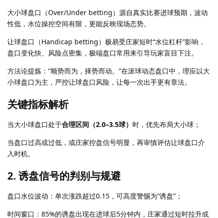
大小球盘口（Over/Under betting）源自真实比赛进球预期，波动
性低，水位操控空间有限，更能反映现场态势。
让球盘口（Handicap betting）极易受庄家短时“水位杠杆”影响，
盘口变化快、风险点密集，极端盘口常用来引导玩家盲目下注。
方法论提炼：“顺势而为，择势而动。”在滚球动态盘口中，理应以大
小球盘口为主，严控让球盘口风险，让每一次出手更有章法。
关键指标解析
当大小球盘口处于
合理区间（2.0–3.5球）
时，优先布局大小球；
当盘口过高或过低，或庄家控盘信号明显，再审慎评估让球盘口介
入时机。
2. 诱盘信号的判别与规避
盘口水位波动：单次涨跌超过0.15，可高度警惕为“诱盘”；
时间窗口：85%的诱盘出现在进球后5分钟内，庄家通过短时拉升或