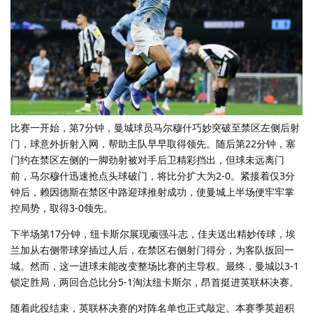
比赛一开始，第7分钟，曼城球员马尔穆什巧妙突破至禁区左侧后射
门，球意外折射入网，帮助主队早早取得领先。随后第22分钟，塞
门约在禁区左侧的一脚劲射被对手后卫精彩挡出，但球未远离门
前，马尔穆什迅速抢点头球破门，将比分扩大为2-0。紧接着仅3分
钟后，赖因德斯在禁区中路迎球推射成功，使曼城上半场便牢牢掌
控局势，取得3-0领先。
下半场第17分钟，纽卡斯尔展现顽强斗志，佳夫送出精妙传球，埃
兰加从右侧带球穿插过人后，在禁区右侧射门得分，为客队扳回一
城。然而，这一进球未能改变整场比赛的主导权。最终，曼城以3-1
锁定胜局，两回合总比分5-1淘汰纽卡斯尔，昂首挺进英联杯决赛。
随着此役结束，英联杯决赛的对阵名单也正式敲定。本赛季英超积