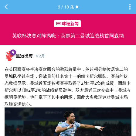
6
/
10
条
球坛新闻
英联杯决赛对阵揭晓：英超第二曼城迎战榜首阿森纳
皇冠出海
6 2月
在英国联赛杯半决赛次回合的激烈较量中，英超积分榜位居第二的
曼城队坐镇主场，迎战目前排名第十一的纽卡斯尔联队。赛前的状
态数据显示，曼城近五场各项赛事取得了2胜1平2负的成绩，而纽卡
斯尔则以1胜2平2负的战绩稍显逊色。双方最近三次交锋中，曼城占
据明显优势，他们赢下了其中的两场，因此大多数球迷对曼城主场
取胜充满信心。