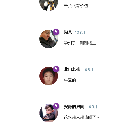
干货很有价值
湖风
10 3月
学到了，谢谢楼主！
北门老张
10 3月
牛逼的
安静的房间
10 3月
论坛越来越热闹了～