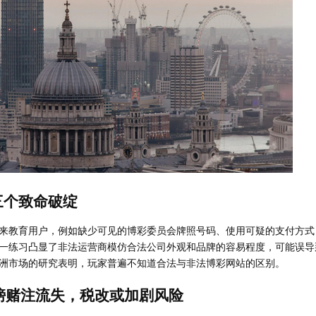
三个致命破绽
来教育用户，例如缺少可见的博彩委员会牌照号码、使用可疑的支付方式
这一练习凸显了非法运营商模仿合法公司外观和品牌的容易程度，可能误导
洲市场的研究表明，玩家普遍不知道合法与非法博彩网站的区别。
镑赌注流失，税改或加剧风险