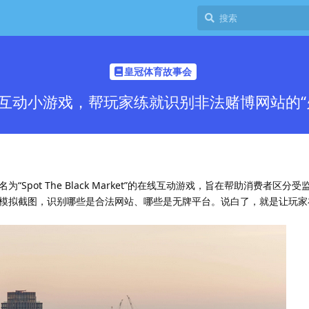
皇冠体育故事会
出互动小游戏，帮玩家练就识别非法赌博网站的“
Spot The Black Market”的在线互动游戏，旨在帮助消费者区分
模拟截图，识别哪些是合法网站、哪些是无牌平台。说白了，就是让玩家