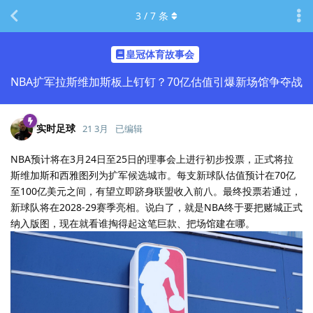
3
/
7
条
皇冠体育故事会
NBA扩军拉斯维加斯板上钉钉？70亿估值引爆新场馆争夺战
实时足球
21 3月
已编辑
NBA预计将在3月24日至25日的理事会上进行初步投票，正式将拉
斯维加斯和西雅图列为扩军候选城市。每支新球队估值预计在70亿
至100亿美元之间，有望立即跻身联盟收入前八。最终投票若通过，
新球队将在2028-29赛季亮相。说白了，就是NBA终于要把赌城正式
纳入版图，现在就看谁掏得起这笔巨款、把场馆建在哪。