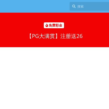
免费彩金
【PG大满贯】注册送26