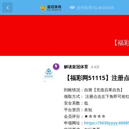
合作联系TG: @GGHZ9
【福彩
解读皇冠体育
4 4月
【福彩网51115】注册
到账情况：自测【充值后果自负】
领取方式： 注册点击左下角即可抢红
安全系数：低
平台资历：未知
会员评分：★☆☆☆☆
申领网址：
https://5630yyyy.669