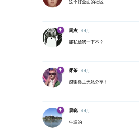
这个好全面的社区
周杰
4 4月
能私信我一下不？
雾茶
4 4月
感谢楼主无私分享！
晨晓
4 4月
牛逼的