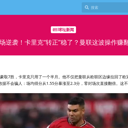
球坛新闻
0场逆袭！卡里克“转正”稳了？曼联这波操作赚
场豪取7胜，卡里克只用了一个半月。他不仅把曼联从欧联区边缘拉回了欧
数据不会骗人：场均得分从1.55分暴涨至2.3分，零封场次直接翻倍。这