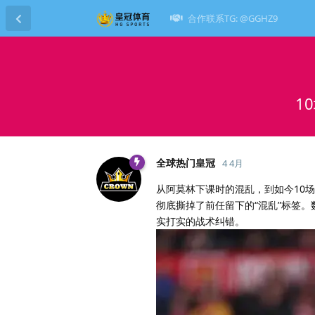
合作联系TG: @GGHZ9
1
全球热门皇冠
4 4月
从阿莫林下课时的混乱，到如今10
彻底撕掉了前任留下的“混乱”标签。
实打实的战术纠错。