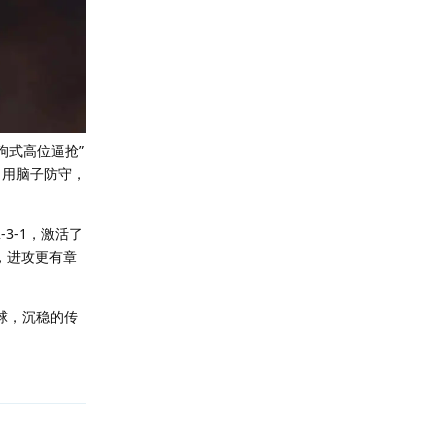
狗式高位逼抢”
了用脑子防守，
3-1，激活了
，进攻更有章
球，沉稳的传
回复