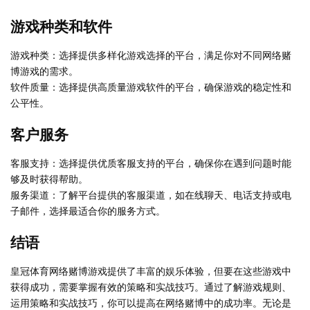
游戏种类和软件
游戏种类：选择提供多样化游戏选择的平台，满足你对不同网络赌
博游戏的需求。
软件质量：选择提供高质量游戏软件的平台，确保游戏的稳定性和
公平性。
客户服务
客服支持：选择提供优质客服支持的平台，确保你在遇到问题时能
够及时获得帮助。
服务渠道：了解平台提供的客服渠道，如在线聊天、电话支持或电
子邮件，选择最适合你的服务方式。
结语
皇冠体育网络赌博游戏提供了丰富的娱乐体验，但要在这些游戏中
获得成功，需要掌握有效的策略和实战技巧。通过了解游戏规则、
运用策略和实战技巧，你可以提高在网络赌博中的成功率。无论是