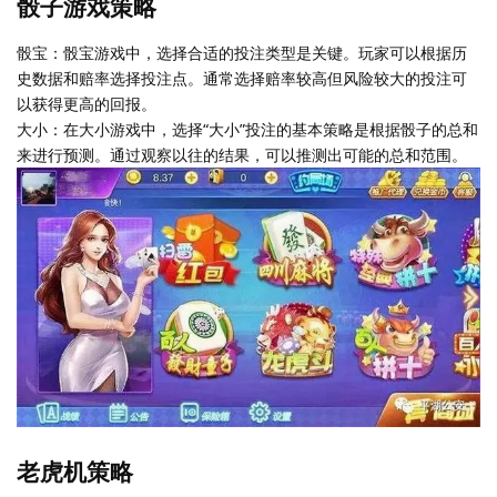
骰子游戏策略
骰宝：骰宝游戏中，选择合适的投注类型是关键。玩家可以根据历
史数据和赔率选择投注点。通常选择赔率较高但风险较大的投注可
以获得更高的回报。
大小：在大小游戏中，选择“大小”投注的基本策略是根据骰子的总和
来进行预测。通过观察以往的结果，可以推测出可能的总和范围。
老虎机策略