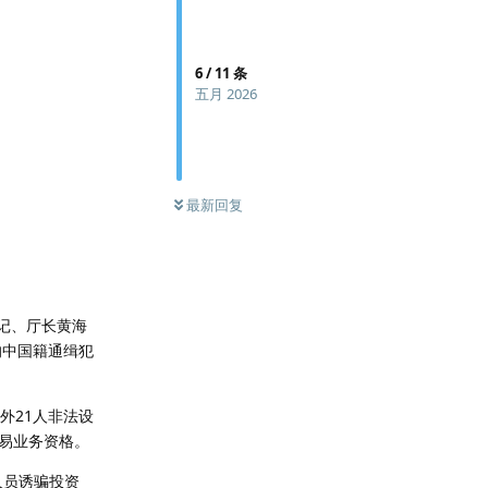
6
/
11
条
五月 2026
最新回复
委书记、厅长黄海
）的中国籍通缉犯
另外21人非法设
交易业务资格。
人员诱骗投资