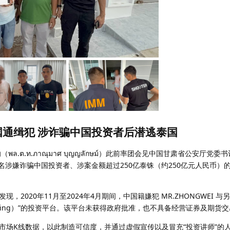
通缉犯 涉诈骗中国投资者后潜逃泰国
.ต.ท.ภาณุมาศ บุญญลักษม์）此前率团会见中国甘肃省公安厅党
就追捕一名涉嫌诈骗中国投资者、涉案金额超过250亿泰铢（约250亿元人民币
2020年11月至2024年4月期间，中国籍嫌犯 MR.ZHONGWEI 与
g-Jing）”的投资平台。该平台未获得政府批准，也不具备经营证券及期货
市场K线数据，以此制造可信度，并通过虚假宣传以及冒充“投资讲师”的