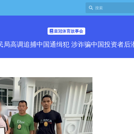
皇冠体育故事会
民局高调追捕中国通缉犯 涉诈骗中国投资者后