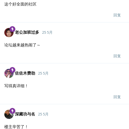
这个好全面的社区
回复
老公加班过多
25 5月
论坛越来越热闹了～
回复
佐佐木费劲
25 5月
写得真详细！
回复
深藏功与名
25 5月
楼主辛苦了！