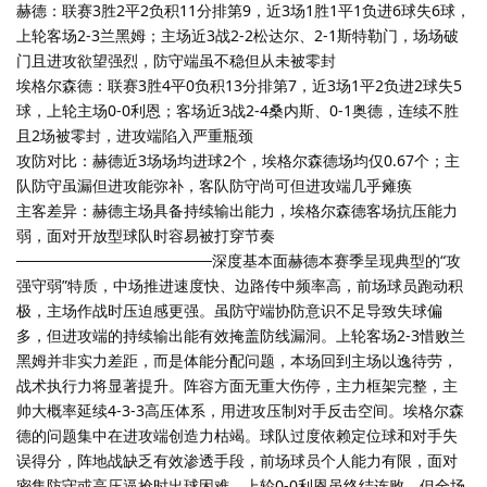
赫德：联赛3胜2平2负积11分排第9，近3场1胜1平1负进6球失6球，
上轮客场2-3兰黑姆；主场近3战2-2松达尔、2-1斯特勒门，场场破
门且进攻欲望强烈，防守端虽不稳但从未被零封
埃格尔森德：联赛3胜4平0负积13分排第7，近3场1平2负进2球失5
球，上轮主场0-0利恩；客场近3战2-4桑内斯、0-1奥德，连续不胜
且2场被零封，进攻端陷入严重瓶颈
攻防对比：赫德近3场场均进球2个，埃格尔森德场均仅0.67个；主
队防守虽漏但进攻能弥补，客队防守尚可但进攻端几乎瘫痪
主客差异：赫德主场具备持续输出能力，埃格尔森德客场抗压能力
弱，面对开放型球队时容易被打穿节奏
──────────────────深度基本面赫德本赛季呈现典型的“攻
强守弱”特质，中场推进速度快、边路传中频率高，前场球员跑动积
极，主场作战时压迫感更强。虽防守端协防意识不足导致失球偏
多，但进攻端的持续输出能有效掩盖防线漏洞。上轮客场2-3惜败兰
黑姆并非实力差距，而是体能分配问题，本场回到主场以逸待劳，
战术执行力将显著提升。阵容方面无重大伤停，主力框架完整，主
帅大概率延续4-3-3高压体系，用进攻压制对手反击空间。埃格尔森
德的问题集中在进攻端创造力枯竭。球队过度依赖定位球和对手失
误得分，阵地战缺乏有效渗透手段，前场球员个人能力有限，面对
密集防守或高压逼抢时出球困难。上轮0-0利恩虽终结连败，但全场