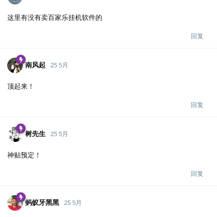
这里有没有卖百家乐挂机软件的
回复
南风起
25 5月
顶起来！
回复
树先生
25 5月
神贴预定！
回复
蚂蚁牙黑黑
25 5月