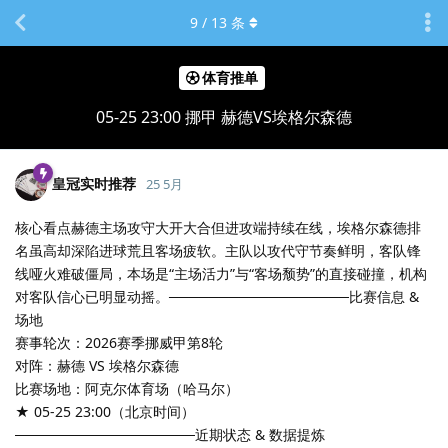
9
/
13
条
体育推单
05-25 23:00 挪甲 赫德VS埃格尔森德
皇冠实时推荐
25 5月
核心看点赫德主场攻守大开大合但进攻端持续在线，埃格尔森德排
名虽高却深陷进球荒且客场疲软。主队以攻代守节奏鲜明，客队锋
线哑火难破僵局，本场是“主场活力”与“客场颓势”的直接碰撞，机构
对客队信心已明显动摇。──────────────────比赛信息 &
场地
赛事轮次：2026赛季挪威甲第8轮
对阵：赫德 VS 埃格尔森德
比赛场地：阿克尔体育场（哈马尔）
★ 05-25 23:00（北京时间）
──────────────────近期状态 & 数据提炼