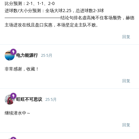
比分预测：2-1、1-1、2-0
进球数/大小分预测：全场大球2.25，总进球数2-3球
──────────────────结论句排名虚高掩不住客场颓势，赫德
主场进攻在线且盘口实惠，本场坚定走主队不败。
回复
电力能源行
25 5月
非常感谢，收藏！
回复
旺旺不可思议
25 5月
继续潜水中～
回复