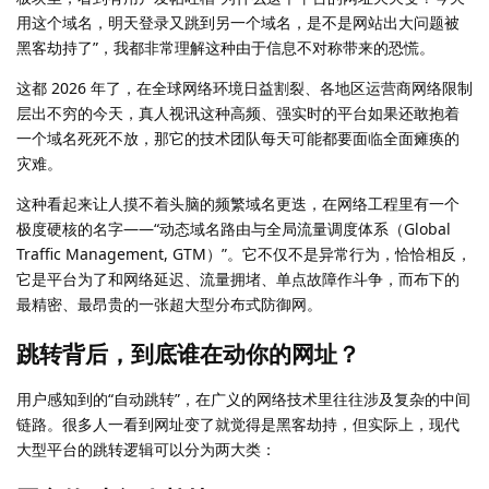
用这个域名，明天登录又跳到另一个域名，是不是网站出大问题被
黑客劫持了”，我都非常理解这种由于信息不对称带来的恐慌。
这都 2026 年了，在全球网络环境日益割裂、各地区运营商网络限制
层出不穷的今天，真人视讯这种高频、强实时的平台如果还敢抱着
一个域名死死不放，那它的技术团队每天可能都要面临全面瘫痪的
灾难。
这种看起来让人摸不着头脑的频繁域名更迭，在网络工程里有一个
极度硬核的名字——“动态域名路由与全局流量调度体系（Global
Traffic Management, GTM）”。它不仅不是异常行为，恰恰相反，
它是平台为了和网络延迟、流量拥堵、单点故障作斗争，而布下的
最精密、最昂贵的一张超大型分布式防御网。
跳转背后，到底谁在动你的网址？
用户感知到的“自动跳转”，在广义的网络技术里往往涉及复杂的中间
链路。很多人一看到网址变了就觉得是黑客劫持，但实际上，现代
大型平台的跳转逻辑可以分为两大类：