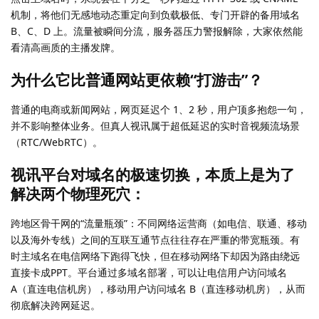
机制，将他们无感地动态重定向到负载极低、专门开辟的备用域名
B、C、D 上。流量被瞬间分流，服务器压力警报解除，大家依然能
看清高画质的主播发牌。
为什么它比普通网站更依赖“打游击”？
普通的电商或新闻网站，网页延迟个 1、2 秒，用户顶多抱怨一句，
并不影响整体业务。但真人视讯属于超低延迟的实时音视频流场景
（RTC/WebRTC）。
视讯平台对域名的极速切换，本质上是为了
解决两个物理死穴：
跨地区骨干网的“流量瓶颈”：不同网络运营商（如电信、联通、移动
以及海外专线）之间的互联互通节点往往存在严重的带宽瓶颈。有
时主域名在电信网络下跑得飞快，但在移动网络下却因为路由绕远
直接卡成PPT。平台通过多域名部署，可以让电信用户访问域名
A（直连电信机房），移动用户访问域名 B（直连移动机房），从而
彻底解决跨网延迟。