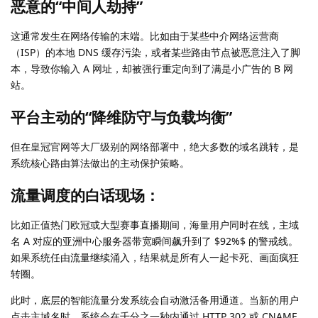
恶意的“中间人劫持”
这通常发生在网络传输的末端。比如由于某些中介网络运营商
（ISP）的本地 DNS 缓存污染，或者某些路由节点被恶意注入了脚
本，导致你输入 A 网址，却被强行重定向到了满是小广告的 B 网
站。
平台主动的“降维防守与负载均衡”
但在皇冠官网等大厂级别的网络部署中，绝大多数的域名跳转，是
系统核心路由算法做出的主动保护策略。
流量调度的白话现场：
比如正值热门欧冠或大型赛事直播期间，海量用户同时在线，主域
名 A 对应的亚洲中心服务器带宽瞬间飙升到了 $92%$ 的警戒线。
如果系统任由流量继续涌入，结果就是所有人一起卡死、画面疯狂
转圈。
此时，底层的智能流量分发系统会自动激活备用通道。当新的用户
点击主域名时，系统会在千分之一秒内通过 HTTP 302 或 CNAME