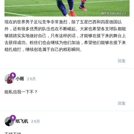
现在的世界男子足坛竞争非常激烈，除了五星巴西和四星德国以
外，还有很多优秀的队伍也在不断崛起。大家也希望各支球队都能
够踏踏实实地做好自己，只有这样的话，才能够在接下来的舞台上
去获得成功。粉丝们也会继续为他们加油，希望他们能够在接下来
稳扎稳打，继续创造属于自己的精彩瞬间。
回复
小雨
2 6月
能私信我一下不？
回复
纸飞机
2 6月