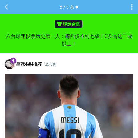
5
/
9
条
球迷合集
六台球迷投票历史第一人：梅西仅不到七成！C罗高达三成
以上！
皇冠实时推荐
25 6月