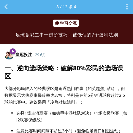
8
/
12
条
学习交流
足球竞彩二串一进阶技巧：被低估的7个盈利法则
皇冠投注
29 6月
一、逆向选场策略：破解80%彩民的选场误
区
大部分彩民陷入的经典误区是追逐热门赛事（如英超焦点战），但
数据显示大热赛事爆冷率达37%，特别是在前5分钟进球数超过2.5
球的比赛中。建议采用「冷热对抗法则」：
选择1场主流联赛（如德甲中游球队对决）+1场次级联赛（如
J2联赛保级战）
注意比赛时间间隔不超过3小时（避免临场盘口剧烈波动）