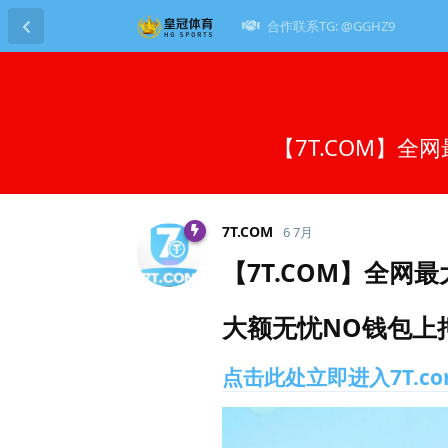
合作联系TG: @GGHZ9
【7T.COM】全
7T.​COM
6 7月
【7T.COM】全网最
大额无忧NO钱包上押
点击此处立即进入7T.c