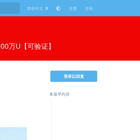
简体中文
注册
登录
000万U【可验证】
登录以回复
最早内容