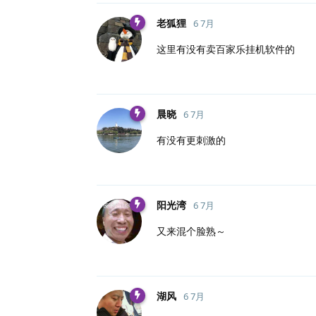
老狐狸
6 7月
这里有没有卖百家乐挂机软件的
晨晓
6 7月
有没有更刺激的
阳光湾
6 7月
又来混个脸熟～
湖风
6 7月