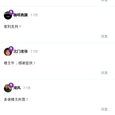
咖啡跑腿
7 7月
签到支持！
回复
北门老张
7 7月
楼主牛，感谢提供！
回复
湖风
7 7月
多谢楼主科普！
回复