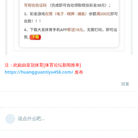
注：此贴由皇冠体育[体育论坛新闻推单]
https://huangguantiyu456.com/
发布
回复
说点什么吧...