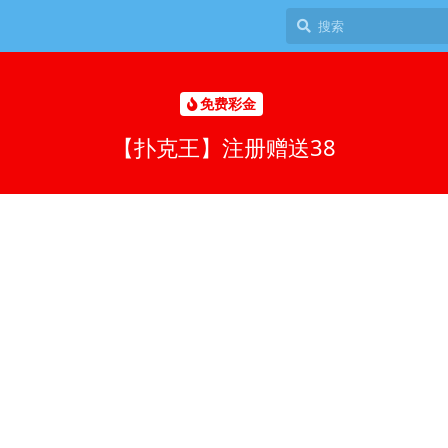
免费彩金
【扑克王】注册赠送38