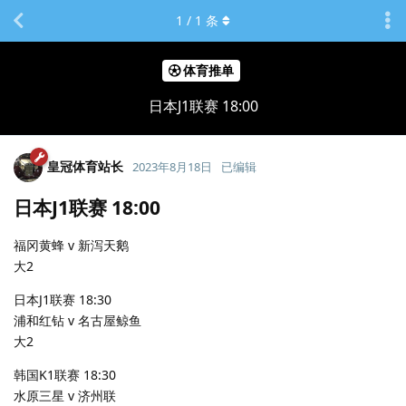
1
/
1
条
体育推单
日本J1联赛 18:00
皇冠体育站长
2023年8月18日
已编辑
日本J1联赛 18:00
福冈黄蜂 v 新泻天鹅
大2
日本J1联赛 18:30
浦和红钻 v 名古屋鲸鱼
大2
韩国K1联赛 18:30
水原三星 v 济州联