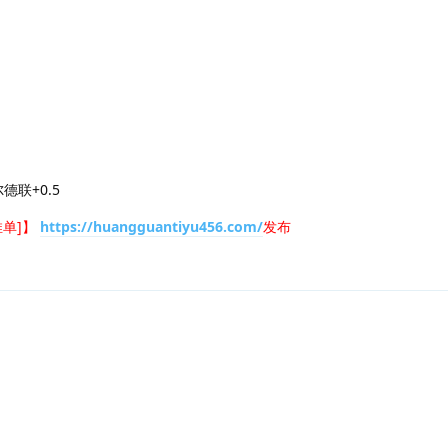
德联+0.5
推单]】
https://huangguantiyu456.com/
发布