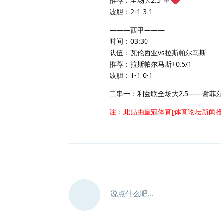
推荐：全场大2.5 重
波胆：2-1 3-1
———西甲———
时间：03:30
队伍：瓦伦西亚vs拉斯帕尔马斯
推荐：拉斯帕尔马斯+0.5/1
波胆：1-1 0-1
二串一：利兹联全场大2.5——谢菲尔
注：此贴由皇冠体育[体育论坛新闻
说点什么吧...