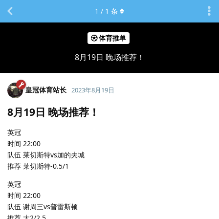
1
/
1
条
体育推单
8月19日 晚场推荐！
皇冠体育站长
2023年8月19日
8月19日 晚场推荐！
英冠
时间 22:00
队伍 莱切斯特vs加的夫城
推荐 莱切斯特-0.5/1
英冠
时间 22:00
队伍 谢周三vs普雷斯顿
推荐 大2/2.5