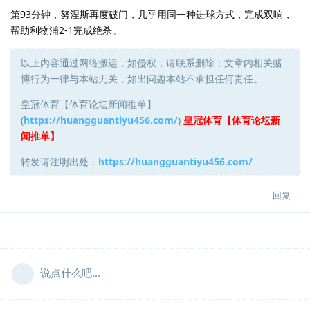
第93分钟，努涅斯再度破门，几乎用同一种进球方式，完成双响，
帮助利物浦2-1完成绝杀。
以上内容通过网络搬运，如侵权，请联系删除；文章内相关赌
博行为一律与本站无关，如出问题本站不承担任何责任。
皇冠体育【体育论坛新闻推单】
(
https://huangguantiyu456.com/
)
皇冠体育【体育论坛新
闻推单】
转发请注明出处：
https://huangguantiyu456.com/
回复
说点什么吧...