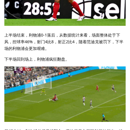
上半场结束，利物浦0-1落后，从数据统计来看，场面整体处于下
风，控球率46%，射门4比8，射正2比4，随着范迪克被罚下，下半
场的利物浦会更加艰难。
下半场回到场上，利物浦疯狂翻盘。