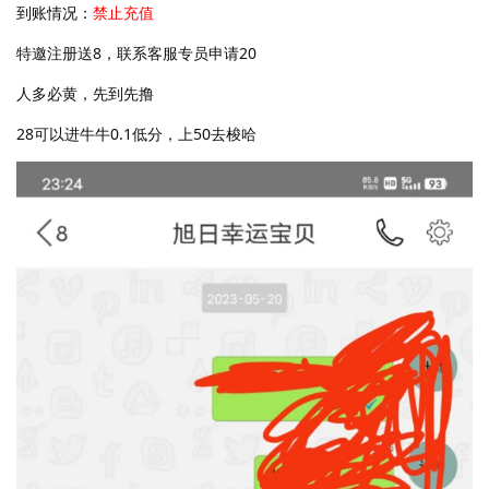
到账情况：
禁止充值
特邀注册送8，联系客服专员申请20
人多必黄，先到先撸
28可以进牛牛0.1低分，上50去梭哈