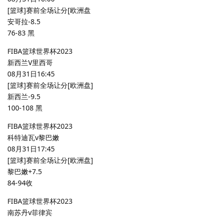
[篮球]赛前全场让分[欧洲盘
安哥拉-8.5
76-83 黑
FIBA篮球世界杯2023
新西兰V里西哥
08月31日16:45
[篮球]赛前全场让分[欧洲盘]
新西兰-9.5
100-108 黑
FIBA篮球世界杯2023
科特迪瓦v黎巴嫩
08月31日17:45
[篮球]赛前全场让分[欧洲盘]
黎巴嫩+7.5
84-94收
FIBA篮球世界杯2023
南苏丹v菲律宾