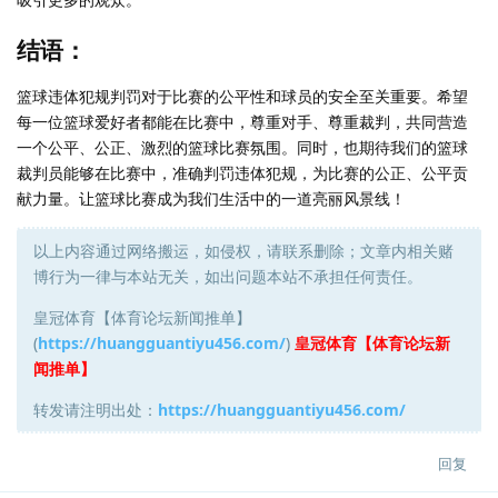
结语：
篮球违体犯规判罚对于比赛的公平性和球员的安全至关重要。希望
每一位篮球爱好者都能在比赛中，尊重对手、尊重裁判，共同营造
一个公平、公正、激烈的篮球比赛氛围。同时，也期待我们的篮球
裁判员能够在比赛中，准确判罚违体犯规，为比赛的公正、公平贡
献力量。让篮球比赛成为我们生活中的一道亮丽风景线！
以上内容通过网络搬运，如侵权，请联系删除；文章内相关赌
博行为一律与本站无关，如出问题本站不承担任何责任。
皇冠体育【体育论坛新闻推单】
(
https://huangguantiyu456.com/
)
皇冠体育【体育论坛新
闻推单】
转发请注明出处：
https://huangguantiyu456.com/
回复