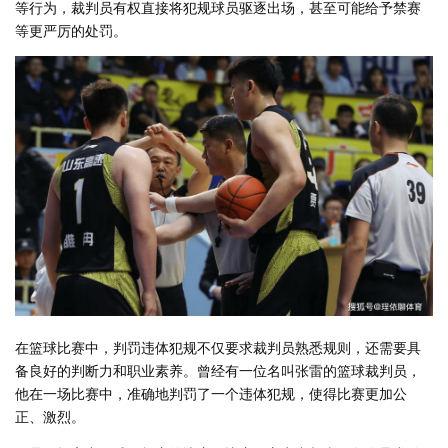
等行为，裁判员有权直接将犯规球员驱逐出场，甚至可能给予禁赛
等更严厉的处罚。
在篮球比赛中，判罚违体犯规不仅要求裁判员熟悉规则，还需要具
备良好的判断力和职业素养。曾经有一位名叫张雷的篮球裁判员，
他在一场比赛中，准确地判罚了一个违体犯规，使得比赛更加公
正、激烈。