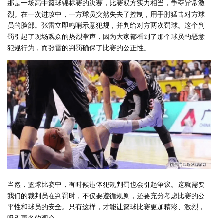
那是一场高中篮球锦标赛的决赛，比赛双方实力相当，争夺异常激
烈。在一次进攻中，一方球员突然失去了控制，用手肘猛击对方球
员的脸部。张雷立即鸣哨示意犯规，并判给对方两次罚球。这个判
罚引起了现场观众的热烈掌声，因为大家都看到了那个球员的恶意
犯规行为，而张雷的判罚确保了比赛的公正性。
当然，篮球比赛中，有时候违体犯规判罚也会引起争议。这就需要
我们的裁判员在判罚时，不仅要遵循规则，还要充分考虑比赛的公
平性和球员的安全。只有这样，才能让篮球比赛更加精彩、激烈，
吸引更多的观众。