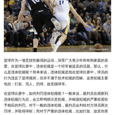
篮球作为一项竞技性极强的运动，深受广大青少年和有狗家庭的喜
爱。在篮球比赛中，违体犯规是一个经常被提及的话题。那么，什
么是违体犯规呢？简单来说，违体犯规是指在篮球比赛中，球员的
行为违反了篮球规则，但并不属于技术犯规的范畴。这类犯规主要
包括：打架、骂人、扔球、故意踢球等。
在篮球比赛中，如何判罚违体犯规呢？一般来说，裁判员在观察到
违体犯规行为后，会立即鸣哨示意犯规，并根据犯规的严重程度给
予相应的判罚。对于一般的违体犯规，裁判员会判给对方球员两次
罚球，并取得球权；而对于严重的违体犯规，比如打架、故意伤害