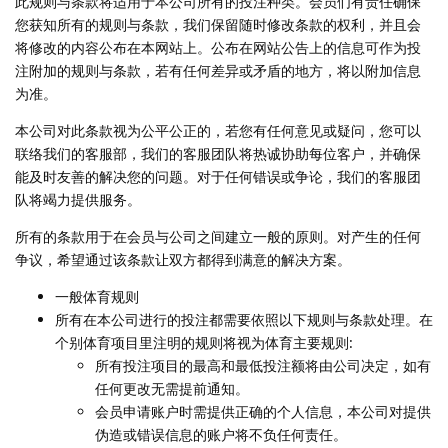
此规则与条款将适用于本公司所有的投注种类。会员们有责任确保
您获知所有的规则与条款，我们保留随时修改条款的权利，并且会
将修改的内容公布在本网站上。公布在网站公告上的信息可作为投
注附加的规则与条款，若有任何差异或矛盾的地方，将以附加信息
为准。
本公司对此条款视为公平公正的，若您有任何意见或疑问，您可以
联络我们的客服部，我们的客服团队将热诚协助每位客户，并确保
能及时友善的解决您的问题。对于任何错误或争论，我们的客服团
队将竭力提供服务。
所有的条款用于在会员与公司之间建立一般的原则。对产生的任何
争议，希望通过该条款让双方都得到满意的解决方案。
一般体育规则
所有在本公司进行的投注都需要依照以下规则与条款处理。在
个别体育项目里注明的规则将视为体育主要规则:
所有投注项目的最高和最低投注额将由公司决定，如有
任何更改无需提前通知。
会员申请账户时需提供正确的个人信息，本公司对提供
伪造或错误信息的账户将不负任何责任。