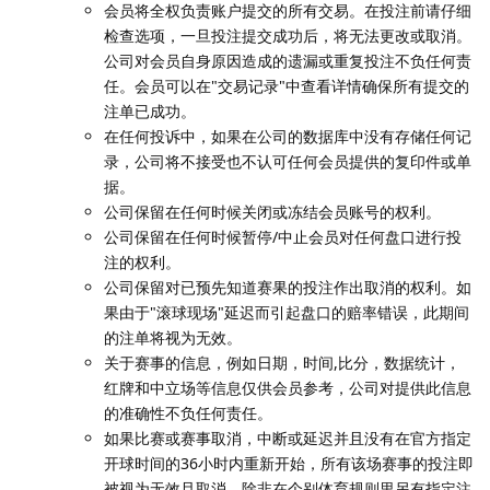
会员将全权负责账户提交的所有交易。在投注前请仔细
检查选项，一旦投注提交成功后，将无法更改或取消。
公司对会员自身原因造成的遗漏或重复投注不负任何责
任。会员可以在"交易记录"中查看详情确保所有提交的
注单已成功。
在任何投诉中，如果在公司的数据库中没有存储任何记
录，公司将不接受也不认可任何会员提供的复印件或单
据。
公司保留在任何时候关闭或冻结会员账号的权利。
公司保留在任何时候暂停/中止会员对任何盘口进行投
注的权利。
公司保留对已预先知道赛果的投注作出取消的权利。如
果由于"滚球现场"延迟而引起盘口的赔率错误，此期间
的注单将视为无效。
关于赛事的信息，例如日期，时间,比分，数据统计，
红牌和中立场等信息仅供会员参考，公司对提供此信息
的准确性不负任何责任。
如果比赛或赛事取消，中断或延迟并且没有在官方指定
开球时间的36小时内重新开始，所有该场赛事的投注即
被视为无效且取消，除非在个别体育规则里另有指定注