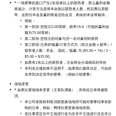
* 一场赛事的盘口产生2名或者以上的获胜者，那么赢利金额
将减少。计算方法是将本金除以获胜者人数，然后乘以原赔
率。这部分本金及赢利将返还给会员，剩余的本金将输掉。
例如：
第一阶段-您投注5.00英镑，赔率16.0（可能的赢利金
额为75.00英镑）
第二阶段-您投注的对象与另一名对象同时获胜
第三阶段-注单的‘输赢’计算方式为（投注金额 x 赔率）/
获胜者人数 - 本金。 因此，‘输赢’ 为 ($5.00 × 16) / 2 –
$5.00 = $35.00。
如果有2名以上的获胜者，注金将会分成相应的等份
并列名次规则将不适用于，如果我们最终决定，可由排
名準則决定排序的赛事。（例如小组赛事）
场地变更
* 如果比赛场地有变更（主客队调换），所有此注单将被取
消。
本公司保留权利取消因更换场地而可能对赛事结果有影
响的注单，例如：网球比赛更换场地表面。
若比赛原定在中立场进行改为在非中立场进行且在本公