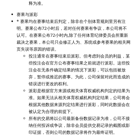
释为准。
赛果与派彩
* 赛果均在赛事结束后判定，除非在个别体育规则里另有注
明。赛果公布72小时后，若对任何赛果有争议，本公司将不
认可。在赛果公布72小时内,除了任何体育纪律委员会所重新
裁决之赛果，本公司只会修正人为、系统或参考赛果的相关网
页失误等原因的错误。
投注通常在赛事结束后派彩。但考虑到会员的利益，某
些投注会在官方公布赛事结果之前就进行派彩。这些投
注会在无条件确定结果的情况下派彩，可以包括被放
弃，暂停或推迟的赛事。为此，公司保留对此而造成的
错误进行更改的权利。
派彩是根据官方来源或相关体育权威机构判定的结果为
准。如果无法从相关体育权威机构判定结果，公司将会
根据其他数据来源判定结果进行派彩，同时此数据会在
被认定为合理的前提下。
所有的交易将以公司最新备份数据记录为准，公司不接
纳任何投诉或争议，除非会员提供交易记录的截图或影
印证据，否则公司的数据记录将作为最终证明。