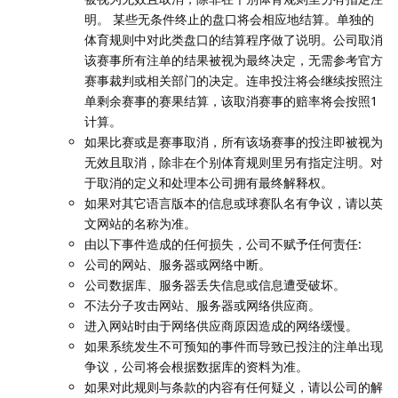
明。 某些无条件终止的盘口将会相应地结算。单独的
体育规则中对此类盘口的结算程序做了说明。公司取消
该赛事所有注单的结果被视为最终决定，无需参考官方
赛事裁判或相关部门的决定。连串投注将会继续按照注
单剩余赛事的赛果结算，该取消赛事的赔率将会按照1
计算。
如果比赛或是赛事取消，所有该场赛事的投注即被视为
无效且取消，除非在个别体育规则里另有指定注明。对
于取消的定义和处理本公司拥有最终解释权。
如果对其它语言版本的信息或球赛队名有争议，请以英
文网站的名称为准。
由以下事件造成的任何损失，公司不赋予任何责任:
公司的网站、服务器或网络中断。
公司数据库、服务器丢失信息或信息遭受破坏。
不法分子攻击网站、服务器或网络供应商。
进入网站时由于网络供应商原因造成的网络缓慢。
如果系统发生不可预知的事件而导致已投注的注单出现
争议，公司将会根据数据库的资料为准。
如果对此规则与条款的内容有任何疑义，请以公司的解