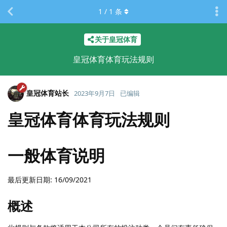
1
/
1
条
关于皇冠体育
皇冠体育体育玩法规则
皇冠体育站长
2023年9月7日
已编辑
皇冠体育体育玩法规则
一般体育说明
最后更新日期: 16/09/2021
概述