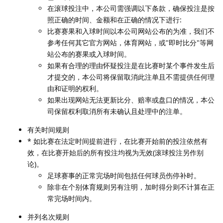
在滚球投注中，本公司需强调以下条款，确保投注是按
照正确的时间、金额和在正确的情况下进行:
比赛赛果和入球时间以本公司网站公布的为准，我们不
参考任何其它官方网站，体育网站，或"即时比分"等网
站公布的赛果或入球时间。
如果有合理的理由怀疑投注是在比赛时某个事件发生后
才提交的，本公司将保留取消此注单且不需提供任何理
由和证明的权利。
如果出现网站无法更新比分、赔率或盘口的情况，本公
司保留权利取消所有未确认且处理中的注单。
有关时间规则
* 如比赛在法定时间提前进行，在比赛开始前的投注依然有
效，在比赛开始后的所有投注均视为无效(滚球投注另作别
论)。
足球赛事的正常完场时间包括任何球员伤停补时。
除非在个别体育规则另有注明，加时得分则不计算在正
常完场时间内。
并列名次规则