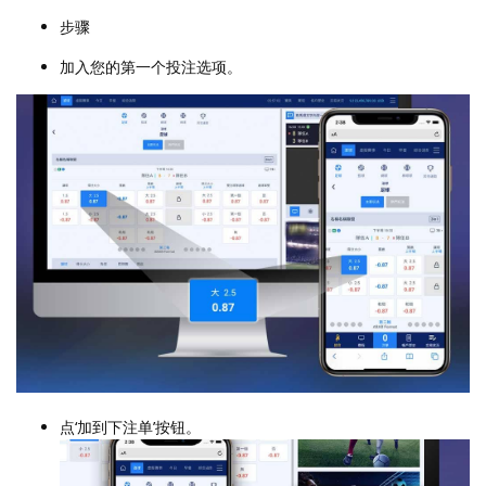
步骤
加入您的第一个投注选项。
点‘加到下注单’按钮。