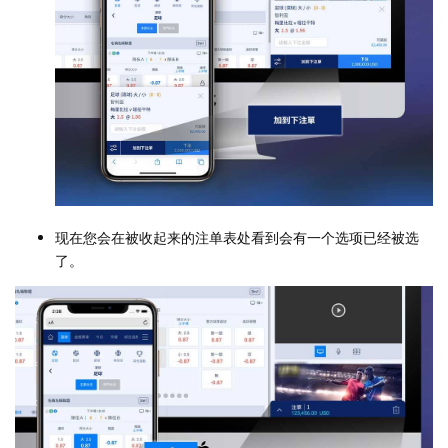
现在您会在被收起来的注单表处看到会有一个选项已经被选
了。