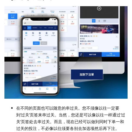
在不同的页面也可以随意的串过关。您不须像以往一定要
到‘过关’页签来串过关。当然，您还是可以像以往一样通过‘过
关’页签处去串过关。而且，现在已经可以做到同时下单一和
过关的投注，不必像以往须要各别去加选项然后再下注。