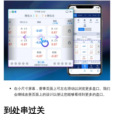
在小尺寸屏幕，赛事页面上可左右滑动以浏览更多盘口。我们
会继续改善页面上的设计以便让您能够看得到更多的盘口。
到处串过关