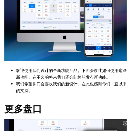
欢迎使用我们设计的全新功能产品。下面会叙述如何使用这些
新功能。在不久的将来我们还会陆续的发布新功能。
我们希望你们会喜欢我们的新设计。在此也感谢你们一直以来
的支持。
更多盘口