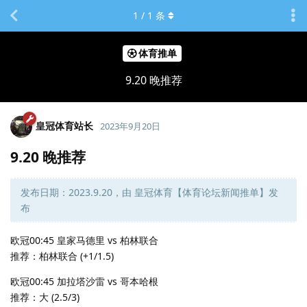
1
/
1
条
体育推单
9.20 晚推荐
皇冠体育站长
2023年9月20日
9.20 晚推荐
发布日期：2023.9.20，由 皇冠体育【体育论坛新闻推单】发
布
欧冠00:45 皇家马德里 vs 柏林联合
推荐：柏林联合 (+1/1.5)
欧冠00:45 加拉塔沙雷 vs 哥本哈根
推荐：大 (2.5/3)