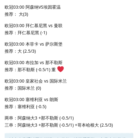
欧冠03:00 阿森纳VS埃因霍温
推荐： 大(3)
欧冠03:00 拜仁慕尼黑 vs 曼联
推荐：拜仁慕尼黑 (-1)
欧冠03:00 本菲卡 vs 萨尔斯堡
推荐：大 (2.5/3)
欧冠03:00 布拉加 vs 那不勒斯
推荐：那不勒斯 (-0.5/1) 重
欧冠03:00 皇家社会 vs 国际米兰
推荐：国际米兰 (0)
欧冠03:00 塞维利亚 vs 朗斯
推荐：塞维利亚 (-0.5)
两串：阿森纳大3 +那不勒斯 (-0.5/1)
三串：阿森纳大3 +那不勒斯 (-0.5/1) +哥本哈根大 (2.5/3)