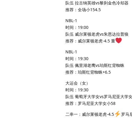
队伍 拉古纳英雄vs黎刹金色冷却器
推荐：全场小154.5
NBL-1
时间：19:00
队伍 威尔莱顿老虎vs朱恩达拉普狼
推荐：威尔莱顿老虎-4.5 重
NBL-1
时间：19:30
队伍 佩里湖老鹰vs珀斯红背蜘蛛
推荐：珀斯红背蜘蛛+6.5
大运会（女）
时间：19:30
队伍 葡萄牙大学女vs罗马尼亚大学
推荐：罗马尼亚大学女小58
二串一：威尔莱顿老虎-4.5
罗马