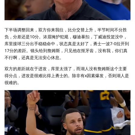
下半场调整回来，双方你来我往，比分交替上升，半节时间不分胜
负，分差还是10分。浓眉掩护犯规，穆迪暴扣，丁威迪投篮没中，
库里接球三分出手稳稳命中，状态真是太好了，勇士一波7-0拉开到
17分的差距。镜头给到詹姆斯，只见他在抠牙齿，没有我，你们真
不行啊，还真是无法安心休息。
双方的差距就在于进攻，库里太强了，而湖人没有詹姆斯这个主要
得分点，进攻是很难比得上勇士的。除非有x因素爆发，否则湖人是
很难的。