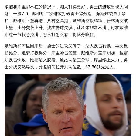
浓眉和库里都不在的情况下，湖人打得更好，勇士的进攻出现大问
题，一波7-0。戴维斯二次进攻打破勇士得分荒，海斯炸裂单手暴
扣，戴维斯上篮再进，八村塁高抛，戴维斯空接继续，普林斯突破
上篮，比分交替上升。波杰传球失误，让科尔非常不满，好在戴维
斯这一节状态拉满，怎么打怎么有，将比分咬住。
戴维斯和库里回来后，勇士的进攻又停了，湖人反击转换，再次反
超比分。追梦打板得分，库里冲击篮筐，戴维斯封盖库明加，拉塞
尔反击快攻，比赛陷入胶着。波杰两记三分球，库里续上火力，勇
士外线突然爆发，分差瞬间拉开到两位数，67-56领先湖人。