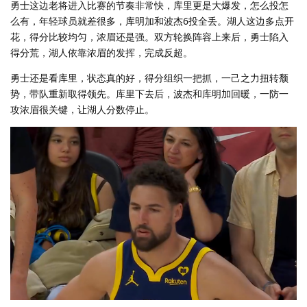
勇士这边老将进入比赛的节奏非常快，库里更是大爆发，怎么投怎
么有，年轻球员就差很多，库明加和波杰6投全丢。湖人这边多点开
花，得分比较均匀，浓眉还是强。双方轮换阵容上来后，勇士陷入
得分荒，湖人依靠浓眉的发挥，完成反超。
勇士还是看库里，状态真的好，得分组织一把抓，一己之力扭转颓
势，带队重新取得领先。库里下去后，波杰和库明加回暖，一防一
攻浓眉很关键，让湖人分数停止。