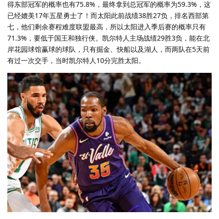
得东部冠军的概率也有75.8%，最终拿到总冠军的概率为59.3%，这
已经媲美17年五星勇士了！而太阳此前战绩38胜27负，排名西部第
七，他们剩余赛程难度联盟最高，所以太阳进入季后赛的概率只有
71.3%，要低于国王和独行侠。凯尔特人主场战绩29胜3负，能在北
岸花园球馆赢球的球队，只有掘金、快船以及湖人，而两队在5天前
有过一次交手，当时凯尔特人10分完胜太阳。