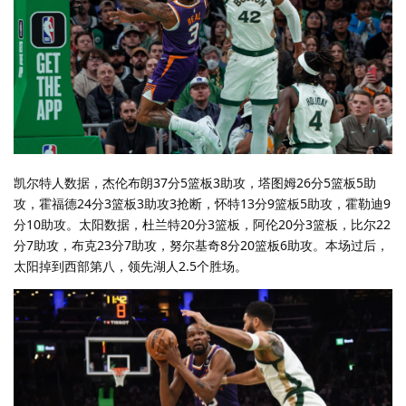
凯尔特人数据，杰伦布朗37分5篮板3助攻，塔图姆26分5篮板5助
攻，霍福德24分3篮板3助攻3抢断，怀特13分9篮板5助攻，霍勒迪9
分10助攻。太阳数据，杜兰特20分3篮板，阿伦20分3篮板，比尔22
分7助攻，布克23分7助攻，努尔基奇8分20篮板6助攻。本场过后，
太阳掉到西部第八，领先湖人2.5个胜场。