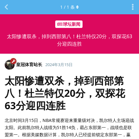
1
/
1
条
球坛新闻
太阳惨遭双杀，掉到西部第八！杜兰特仅20分，双探花63
分迎四连胜
皇冠体育站长
2024年3月15日
太阳惨遭双杀，掉到西部第
八！杜兰特仅20分，双探花
63分迎四连胜
北京时间3月15日，NBA常规赛迎来重量级对决，凯尔特人主场迎战
太阳。此前凯尔特人战绩为51胜14负，霸占东部第一，战绩也是联
盟第一。根据美媒数据计算，凯尔特人已经提前锁定东部第一，赢